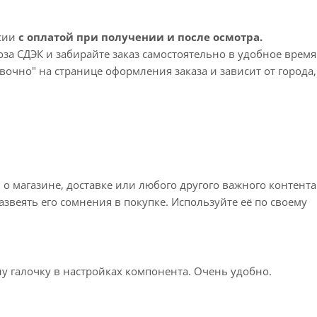
ссии
с оплатой при получении и после осмотра.
а СДЭК и забирайте заказ самостоятельно в удобное время
вочно" на странице оформления заказа и зависит от города,
 срок доставки – 1-2 рабочих дня. Срок ожидания заказа 
просы по доставке напишите нам?
 магазине, доставке или любого другого важного контента
звеять его сомнения в покупке. Используйте её по своему
у галочку в настройках компонента. Очень удобно.