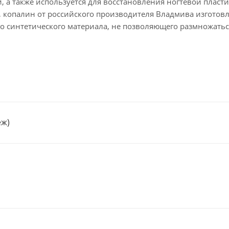
 а также используется для восстановления ногтевой пласти
 копалин от российского производителя Владмива изготовл
о синтетического материала, не позволяющего размножатьс
и хранении. Легко ложится, не дает лишней толщины под 
, противовоспалительными средствами. Выгодная упаковка
еж)