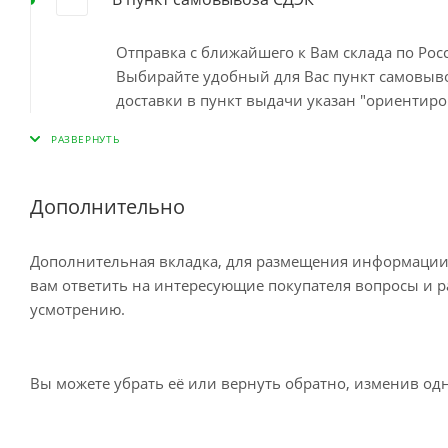
Отправка с ближайшего к Вам склада по Ро
Выбирайте удобный для Вас пункт самовывоз
доставки в пункт выдачи указан "ориентиро
наличия на ближайшем складе. Минимальный
пункте самовывоза до 10 дней Остались во
Дополнительно
Доставка курьером по Москве
Дополнительная вкладка, для размещения информации о
вам ответить на интересующие покупателя вопросы и ра
усмотрению.
Доставка курьером СДЭК по России
Вы можете убрать её или вернуть обратно, изменив одн
Доставка в отделение Почты России