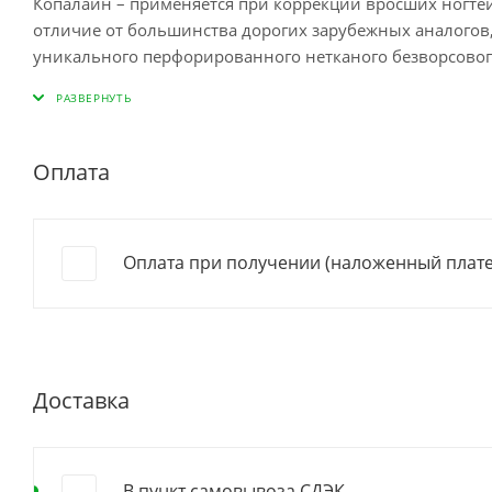
Копалайн – применяется при коррекции вросших ногтей,
отличие от большинства дорогих зарубежных аналогов,
уникального перфорированного нетканого безворсовог
бактериям и микробам. Очень удобен в использовании 
пластиной.
Может применяться в сочетании с антибактериальными
Оплата
Состав:
Нетканый синтетический материал
Форма выпуска:
Оплата при получении (наложенный плат
ширина — 1.4 см
длина — 10 м
Доставка
В пункт самовывоза СДЭК