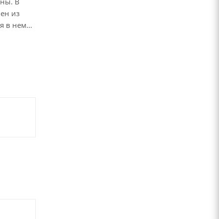
ны. В
ен из
я в нем
ногтевой
.