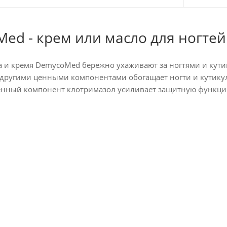
ed - крем или масло для ногтей 
 и кремя DemycoMed бережно ухаживают за ногтями и кути
 другими ценными компонентами обогащает ногти и кутикулу
енный компонент клотримазол усиливает защитную функцию