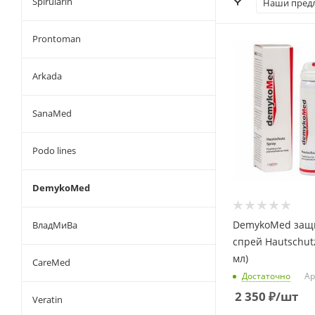
Spirularin
Наши пред
Prontoman
Arkada
SanaMed
Podo lines
DemykoMed
DemykoMed защ
ВладМиВа
спрей Hautschut
мл)
CareMed
Достаточно
Ар
2 350
₽
/шт
Veratin