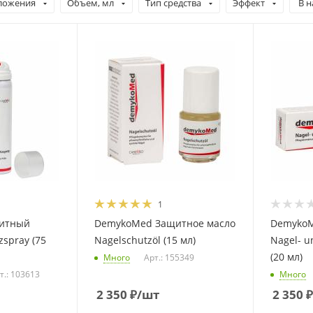
ложения
Объем, мл
Тип средства
Эффект
В 
1
итный
DemykoMed Защитное масло
DemykoM
zspray (75
Nagelschutzöl (15 мл)
Nagel- u
(20 мл)
Много
Арт.: 155349
т.: 103613
Много
2 350
₽
/шт
2 350
₽