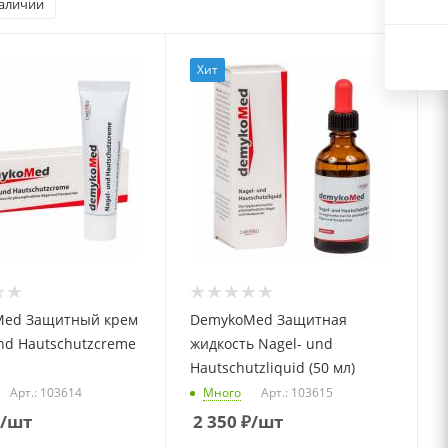
наличии
Хит
ed Защитный крем
DemykoMed Защитная
nd Hautschutzcreme
жидкость Nagel- und
Hautschutzliquid (50 мл)
Арт.: 103614
Много
Арт.: 103615
/шт
2 350
₽
/шт