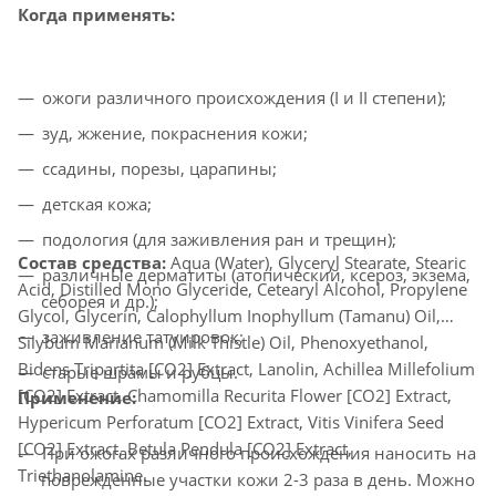
Когда применять:
ожоги различного происхождения (I и II степени);
зуд, жжение, покраснения кожи;
ссадины, порезы, царапины;
детская кожа;
подология (для заживления ран и трещин);
Состав средства:
Aqua (Water), Glyceryl Stearate, Stearic
различные дерматиты (атопический, ксероз, экзема,
Acid, Distilled Mono Glyceride, Cetearyl Alcohol, Propylene
себорея и др.);
Glycol, Glycerin, Calophyllum Inophyllum (Tamanu) Oil,
заживление татуировок;
Silybum Marianum (Milk Thistle) Oil, Phenoxyethanol,
Bidens Tripartita [CO2] Extract, Lanolin, Achillea Millefolium
старые шрамы и рубцы.
[CO2] Extract, Chamomilla Recurita Flower [CO2] Extract,
Применение:
Hypericum Perforatum [CO2] Extract, Vitis Vinifera Seed
[CO2] Extract, Betula Pendula [CO2] Extract,
При ожогах различного происхождения наносить на
Triethanolamine.
поврежденные участки кожи 2-3 раза в день. Можно