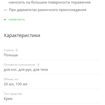
наносить на большие поверхности поражения.
При дерматитах различного происхождения
наносить тонким слоем на поврежденные участки
кожи в комбинации с основным лечении.
Для защиты от обветривания детской кожи в
зимний период наносить крем непосредственно
Характеристики
перед выходом на улицу на открытые участки.
В подологии для лечения трещин и сухости кожи
Страна
?
ног наносить после процедур на чистую сухую кожу.
Польша
В домашнем уходе – 2 раза в день.
Основное назначение
?
для ног, для рук, для тела
Объем, мл
20 мл, 100 мл
Тип средства
Крем