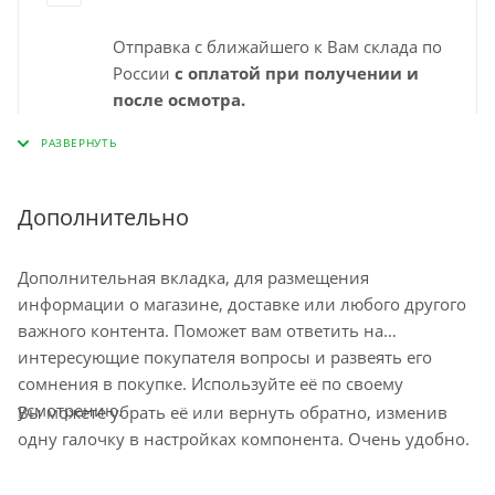
Отправка с ближайшего к Вам склада по
России
с оплатой при получении и
после осмотра.
Выбирайте удобный для Вас пункт
самовывоза СДЭК и забирайте заказ
самостоятельно в удобное время. Срок
доставки в пункт выдачи указан
Дополнительно
"ориентировочно" на странице
оформления заказа и зависит от города,
Дополнительная вкладка, для размещения
наличия на ближайшем складе.
информации о магазине, доставке или любого другого
Минимальный срок доставки – 1-2
важного контента. Поможет вам ответить на
рабочих дня. Срок ожидания заказа в
интересующие покупателя вопросы и развеять его
пункте самовывоза до 10 дней
сомнения в покупке. Используйте её по своему
Остались вопросы по доставке
усмотрению.
Вы можете убрать её или вернуть обратно, изменив
напишите нам?
одну галочку в настройках компонента. Очень удобно.