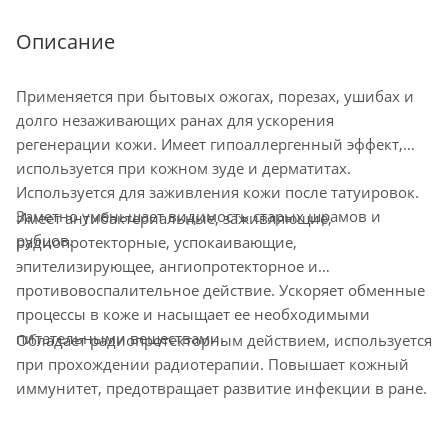
Описание
Применяется при бытовых ожогах, порезах, ушибах и
долго незаживающих ранах для ускорения
регенерации кожи. Имеет гипоаллергенный эффект,
используется при кожном зуде и дерматитах.
Используется для заживления кожи после татуировок.
Заметно уменьшает видимость старых шрамов и
Имеет антибактериальные, заживляющие,
рубцов.
радиопротекторные, успокаивающие,
эпителизирующее, ангиопротекторное и
противовоспалительное действие. Ускоряет обменные
процессы в коже и насыщает ее необходимыми
питательными веществами.
Обладает радиопротекторным действием, используется
при прохождении радиотерапии. Повышает кожный
иммунитет, предотвращает развитие инфекции в ране.