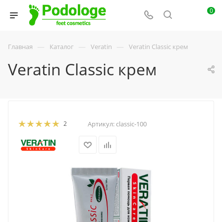
0
—
—
—
Главная
Каталог
Veratin
Veratin Classic крем
Veratin Classic крем
2
Артикул:
classic-100