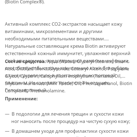
(Biotin Complex®).
Активный комплекс СО2-экстрактов насыщает кожу
витаминами, микроэлементами и другими
необходимыми питательными веществами.
Натуральные составляющие крема Biotin активируют
естественный кожный иммунитет, увлажняют верхний
слой эпидермиса, предотвращают развитие инфекции,
Состав средства:
Aqua (Water), Glyceryl Stearate, Stearic
способствуют быстрому заживлению кожи без рубцов,
Acid, Distilled Mono Glyceride, Cetearyl Alcohol, Propylene
а также укреплению и восстановлению ногтевой
Glycol, Glycerin, Calophyllum Inophyllum (Tamanu) Oil,
пластины. Не содержит красителей и отдушек.
Silybum Marianum (Milk Thistle) Oil, Phenoxyethanol, Biotin
Гипоаллергенный.
Complex®, Triethanolamine.
Применение:
В подологии для лечения трещин и сухости кожи
ног наносить после процедур на чистую сухую кожу;
В домашнем уходе для профилактики сухости кожи