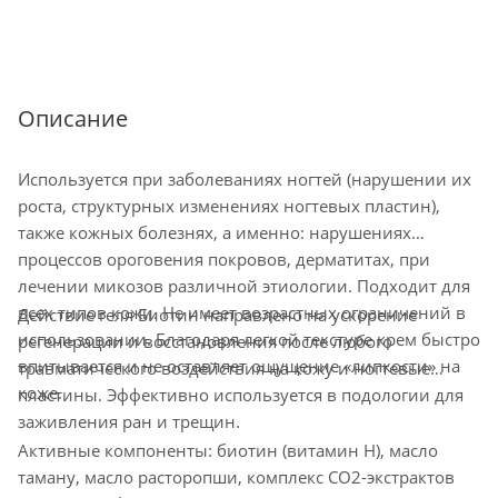
Описание
Используется при заболеваниях ногтей (нарушении их
роста, структурных изменениях ногтевых пластин),
также кожных болезнях, а именно: нарушениях
процессов ороговения покровов, дерматитах, при
лечении микозов различной этиологии. Подходит для
всех типов кожи. Не имеет возрастных ограничений в
Действие геля Биотин направлено на ускорение
использовании. Благодаря легкой текстуре крем быстро
регенерации и восстановления после любого
впитывается и не оставляет ощущение «липкости» на
травматического воздействия на кожу и ногтевые
коже.
пластины. Эффективно используется в подологии для
заживления ран и трещин.
Активные компоненты: биотин (витамин Н), масло
таману, масло расторопши, комплекс СО2-экстрактов