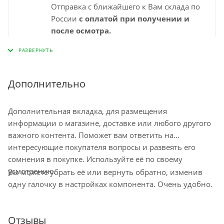
Отправка с ближайшего к Вам склада по
России
с оплатой при получении и
после осмотра.
Выбирайте удобный для Вас пункт
самовывоза СДЭК и забирайте заказ
самостоятельно в удобное время. Срок
доставки в пункт выдачи указан
Дополнительно
"ориентировочно" на странице
оформления заказа и зависит от города,
Дополнительная вкладка, для размещения
наличия на ближайшем складе.
информации о магазине, доставке или любого другого
Минимальный срок доставки – 1-2
важного контента. Поможет вам ответить на
рабочих дня. Срок ожидания заказа в
интересующие покупателя вопросы и развеять его
пункте самовывоза до 10 дней
сомнения в покупке. Используйте её по своему
Остались вопросы по доставке
усмотрению.
Вы можете убрать её или вернуть обратно, изменив
напишите нам?
одну галочку в настройках компонента. Очень удобно.
Отзывы
Доставка курьером по Москве