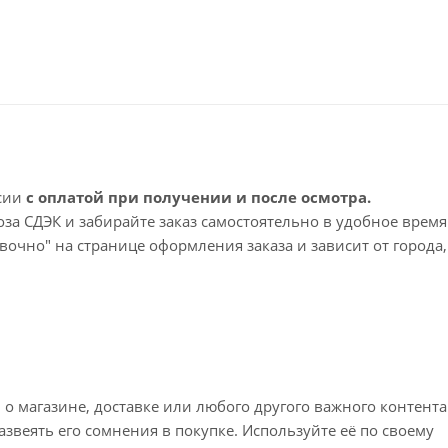
ссии
с оплатой при получении и после осмотра.
а СДЭК и забирайте заказ самостоятельно в удобное время
вочно" на странице оформления заказа и зависит от города,
 срок доставки – 1-2 рабочих дня. Срок ожидания заказа 
просы по доставке напишите нам?
 магазине, доставке или любого другого важного контента
звеять его сомнения в покупке. Используйте её по своему