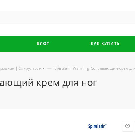
БЛОГ
КАК КУПИТЬ
—
Германии | Спируларин
Spirularin Warming, Согревающий крем дл
евающий крем для ног