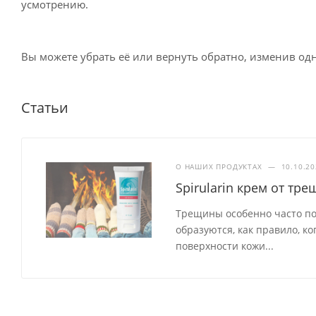
усмотрению.
Доставка курьером СДЭК по России
Вы можете убрать её или вернуть обратно, изменив одн
Доставка в отделение Почты России
Статьи
О НАШИХ ПРОДУКТАХ
—
10.10.2
Spirularin крем от т
Трещины особенно часто по
образуются, как правило, к
поверхности кожи...