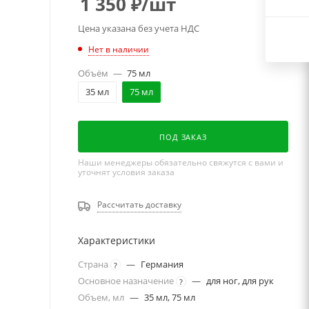
1 350
₽
/шт
Цена указана без учета НДС
Нет в наличии
Объём
—
75 мл
35 мл
75 мл
ПОД ЗАКАЗ
Наши менеджеры обязательно свяжутся с вами и
уточнят условия заказа
Рассчитать доставку
Характеристики
Страна
—
Германия
?
Основное назначение
—
для ног, для рук
?
Объем, мл
—
35 мл, 75 мл