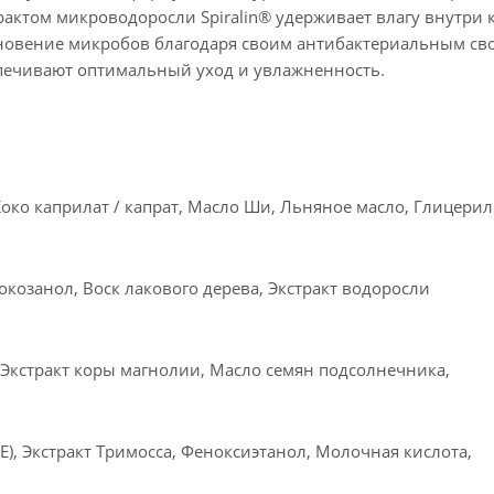
ктом микроводоросли Spiralin® удерживает влагу внутри к
новение микробов благодаря своим антибактериальным св
печивают оптимальный уход и увлажненность.
око каприлат / капрат, Масло Ши, Льняное масло, Глицерил 
окозанол, Воск лакового дерева, Экстракт водоросли
, Экстракт коры магнолии, Масло семян подсолнечника,
Е), Экстракт Тримосса, Феноксиэтанол, Молочная кислота,