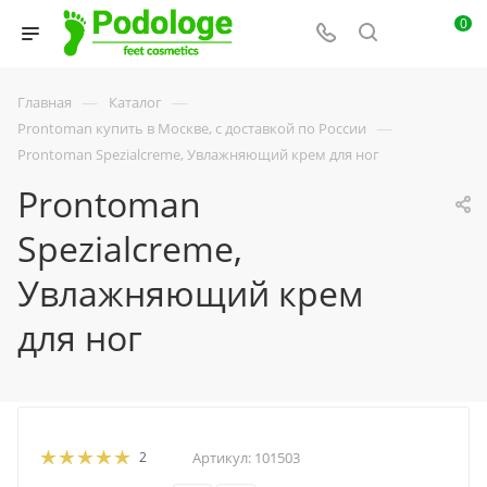
0
—
—
Главная
Каталог
—
Prontoman купить в Москве, с доставкой по России
Prontoman Spezialcreme, Увлажняющий крем для ног
Prontoman
Spezialcreme,
Увлажняющий крем
для ног
2
Артикул:
101503