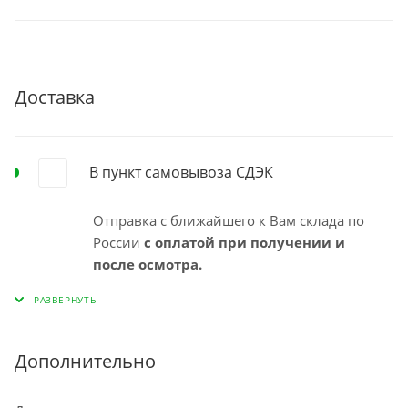
Доставка
В пункт самовывоза СДЭК
Отправка с ближайшего к Вам склада по
России
с оплатой при получении и
после осмотра.
Выбирайте удобный для Вас пункт
самовывоза СДЭК и забирайте заказ
самостоятельно в удобное время. Срок
доставки в пункт выдачи указан
Дополнительно
"ориентировочно" на странице
оформления заказа и зависит от города,