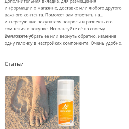
Дополнительная вкладка, для размещения
наличия на ближайшем складе.
информации о магазине, доставке или любого другого
Минимальный срок доставки – 1-2
важного контента. Поможет вам ответить на
рабочих дня. Срок ожидания заказа в
интересующие покупателя вопросы и развеять его
пункте самовывоза до 10 дней
сомнения в покупке. Используйте её по своему
Остались вопросы по доставке
усмотрению.
Вы можете убрать её или вернуть обратно, изменив
напишите нам?
одну галочку в настройках компонента. Очень удобно.
Статьи
Доставка курьером по Москве
Доставка курьером СДЭК по России
Доставка в отделение Почты России