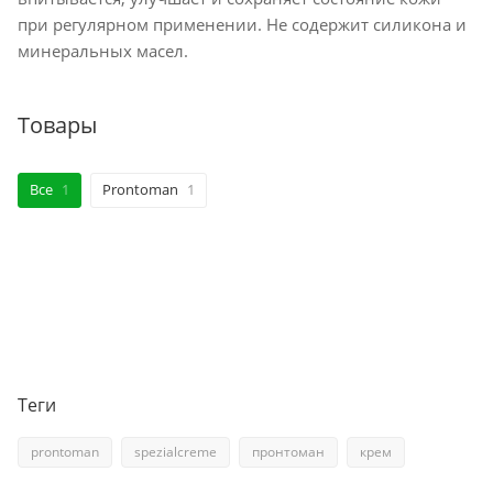
при регулярном применении. Не содержит силикона и
минеральных масел.
Товары
Все
1
Prontoman
1
Теги
prontoman
spezialcreme
пронтоман
крем