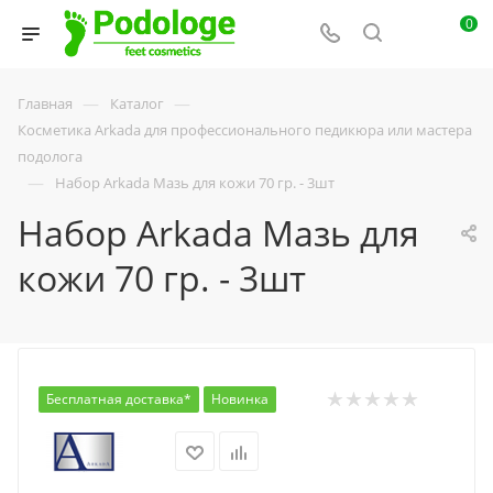
0
—
—
Главная
Каталог
Косметика Arkada для профессионального педикюра или мастера
подолога
—
Набор Arkada Мазь для кожи 70 гр. - 3шт
Набор Arkada Мазь для
кожи 70 гр. - 3шт
Бесплатная доставка*
Новинка