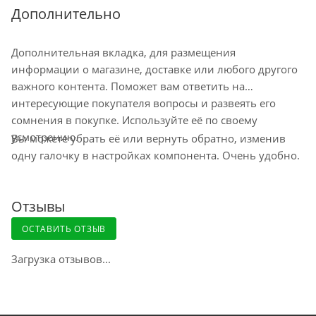
доставки в пункт выдачи указан
Дополнительно
"ориентировочно" на странице
оформления заказа и зависит от города,
Дополнительная вкладка, для размещения
наличия на ближайшем складе.
информации о магазине, доставке или любого другого
Минимальный срок доставки – 1-2
важного контента. Поможет вам ответить на
рабочих дня. Срок ожидания заказа в
интересующие покупателя вопросы и развеять его
пункте самовывоза до 10 дней
сомнения в покупке. Используйте её по своему
Остались вопросы по доставке
усмотрению.
Вы можете убрать её или вернуть обратно, изменив
напишите нам?
одну галочку в настройках компонента. Очень удобно.
Отзывы
Доставка курьером по Москве
ОСТАВИТЬ ОТЗЫВ
Загрузка отзывов...
Доставка курьером СДЭК по России