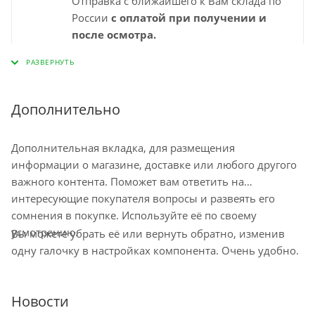
Отправка с ближайшего к Вам склада по
России
с оплатой при получении и
после осмотра.
Выбирайте удобный для Вас пункт
самовывоза СДЭК и забирайте заказ
самостоятельно в удобное время. Срок
доставки в пункт выдачи указан
Дополнительно
"ориентировочно" на странице
оформления заказа и зависит от города,
Дополнительная вкладка, для размещения
наличия на ближайшем складе.
информации о магазине, доставке или любого другого
Минимальный срок доставки – 1-2
важного контента. Поможет вам ответить на
рабочих дня. Срок ожидания заказа в
интересующие покупателя вопросы и развеять его
пункте самовывоза до 10 дней
сомнения в покупке. Используйте её по своему
Остались вопросы по доставке
усмотрению.
Вы можете убрать её или вернуть обратно, изменив
напишите нам?
одну галочку в настройках компонента. Очень удобно.
Новости
Доставка курьером по Москве