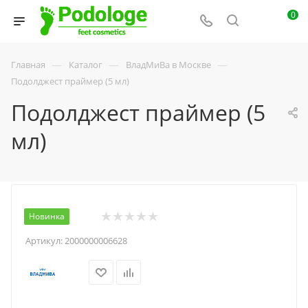
0
—
—
—
Главная
Каталог
ВладМиВа в Москве
Подолджест праймер (5 мл)
Подолджест праймер (5
мл)
Новинка
Артикул:
2000000006628