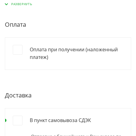
Полимеризацию проводят при помощи LED/ UV лампы
(350-400 нм) в течение одной минуты.
Оплата
Состав: полиакрилаты, растворители.
Способ применения: с помощью аппликатора нанести
Оплата при получении (наложенный
праймер на ногтевую пластину, высушить в течении 1
платеж)
минуты и провести полимеризацию в LED/ UV лампе
(350-400 нм) в течение одной минуты.
Доставка
В пункт самовывоза СДЭК