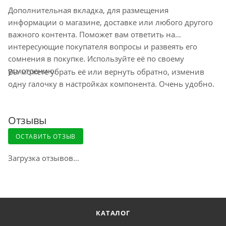
оформления заказа и зависит от города,
Дополнительная вкладка, для размещения
наличия на ближайшем складе.
информации о магазине, доставке или любого другого
Минимальный срок доставки – 1-2
важного контента. Поможет вам ответить на
рабочих дня. Срок ожидания заказа в
интересующие покупателя вопросы и развеять его
пункте самовывоза до 10 дней
сомнения в покупке. Используйте её по своему
Остались вопросы по доставке
усмотрению.
Вы можете убрать её или вернуть обратно, изменив
напишите нам?
одну галочку в настройках компонента. Очень удобно.
Отзывы
Доставка курьером по Москве
ОСТАВИТЬ ОТЗЫВ
Загрузка отзывов...
Доставка курьером СДЭК по России
Доставка в отделение Почты России
КАТАЛОГ