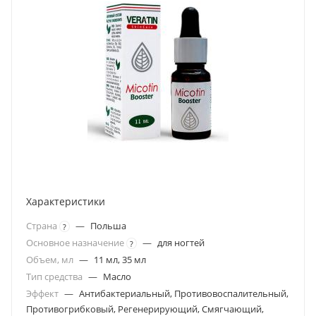
Характеристики
Страна
—
Польша
?
Основное назначение
—
для ногтей
?
Объем, мл
—
11 мл, 35 мл
Тип средства
—
Масло
Эффект
—
Антибактериальный, Противовоспалительный,
Противогрибковый, Регенерирующий, Смягчающий,