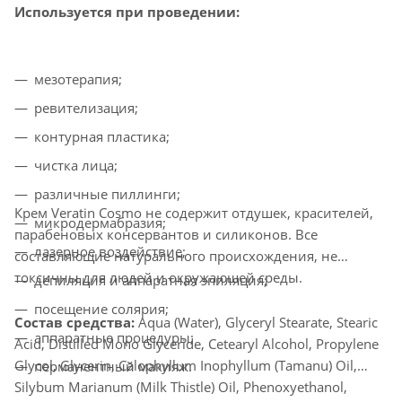
Используется при проведении:
мезотерапия;
ревителизация;
контурная пластика;
чистка лица;
различные пиллинги;
Крем Veratin Cosmo не содержит отдушек, красителей,
микродермабразия;
парабеновых консервантов и силиконов. Все
лазерное воздействие;
составляющие натурального происхождения, не
токсичны для людей и окружающей среды.
депиляция и аппаратная эпиляция;
посещение солярия;
Состав средства:
Aqua (Water), Glyceryl Stearate, Stearic
аппаратные процедуры;
Acid, Distilled Mono Glyceride, Cetearyl Alcohol, Propylene
Glycol, Glycerin, Calophyllum Inophyllum (Tamanu) Oil,
перманентный макияж.
Silybum Marianum (Milk Thistle) Oil, Phenoxyethanol,