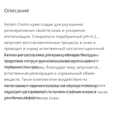
Описание
Veratin Cosmo крем создан для улучшения
регенеративных свойств кожи и ускорения
эпителизации. Специально подобранный рН=6.2
запускает восстановительные процессы в коже и
приводит в норму естественный кислотно-щелочной
баланс рогового слоя. Нежная кремовая текстура
Активные составляющие крема, обладая большим
позволяет легко и экономно распределять крем по
сродством к структуре клеток кожи, проникают в
поверхности кожи.
глубокие слои дермы, благодаря чему запускается
естественная регенерация и нормальный обмен
веществ. Такое комплексное воздействие на
механизмы и причины развития многих эстетических
Не оставляет жирного блеска, не образует пленку,
недостатков позволяет получать стойкие и яркие
подходит для дневного и ночного увлажнения, а также
лечебные эффекты.
для питания всех слоев кожи.