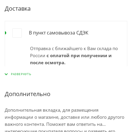
Доставка
В пункт самовывоза СДЭК
Отправка с ближайшего к Вам склада по
России
с оплатой при получении и
после осмотра.
Выбирайте удобный для Вас пункт
самовывоза СДЭК и забирайте заказ
самостоятельно в удобное время. Срок
доставки в пункт выдачи указан
Дополнительно
"ориентировочно" на странице
оформления заказа и зависит от города,
Дополнительная вкладка, для размещения
наличия на ближайшем складе.
информации о магазине, доставке или любого другого
Минимальный срок доставки – 1-2
важного контента. Поможет вам ответить на
рабочих дня. Срок ожидания заказа в
интересующие покупателя вопросы и развеять его