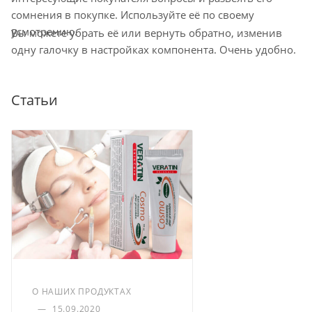
пункте самовывоза до 10 дней
сомнения в покупке. Используйте её по своему
Остались вопросы по доставке
усмотрению.
Вы можете убрать её или вернуть обратно, изменив
напишите нам?
одну галочку в настройках компонента. Очень удобно.
Статьи
Доставка курьером по Москве
Доставка курьером СДЭК по России
Доставка в отделение Почты России
О НАШИХ ПРОДУКТАХ
—
15.09.2020