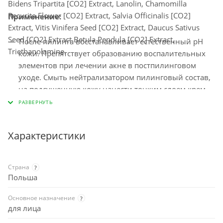
Bidens Tripartita [CO2] Extract, Lanolin, Chamomilla
Recurita Flower [CO2] Extract, Salvia Officinalis [CO2]
Применение:
Extract, Vitis Vinifera Seed [CO2] Extract, Daucus Sativus
Seed [CO2] Extract Betula Pendula [CO2] Extract,
После пилинга восстанавливает естественный рН
Triethanolamine.
кожи. Препятствует образованию воспалительных
элементов при лечении акне в постпилинговом
уходе. Смыть нейтрализатором пилинговый состав,
на подсушенную кожу нанести тонким слоем крем
Veratin Cosmo. Для ускоренного восстановления
кожи в постпилинговый период необходимо
наносить 2 раза в день во время терапии, и в
Характеристики
течение 2-3 недель после ее окончания.
После инъекционных методик оказывает
противовоспалительное и противоотечное
Страна
?
действие, препятствует развитию инфекции. После
Польша
процедуры на чистую сухую обработанную
Основное назначение
?
антисептиком кожу нанести тонким слоем крем
для лица
Veratin Cosmo. В домашнем уходе в