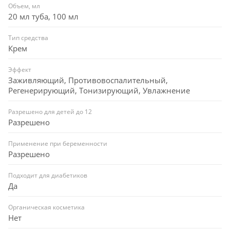
постинъекционный период наносить на сухую кожу,
Объем, мл
предварительно обработанную раствором
20 мл туба, 100 мл
антисептика, 2 раза в день в течение 2-3 недель.
Тип средства
После лазерного воздействия и эпиляции оказывает
Крем
успокаивающее и заживляющее действие. После
завершения процедуры нанести крем Veratin Cosmo
Эффект
равномерно на подвергшийся воздействию участок
Заживляющий, Противовоспалительный,
Регенерирующий, Тонизирующий, Увлажнение
кожи. В постпроцедурный период наносить не
менее 2 раз в день.
Разрешено для детей до 12
После чистки лица ускоряет процесс заживления,
Разрешено
эпителизации, успокаивает кожу и устраняет
Применение при беременности
эритему. Препятствует появлению новых
Разрешено
воспалительных элементов. После выполнения
протокола процедуры нанести крем Veratin Cosmo в
Подходит для диабетиков
качестве завершающего ухода. В домашнем уходе
Да
применять 2 раза в день.
Органическая косметика
После каждого сеанса в солярии наносить на чистую
Нет
сухую кожу.