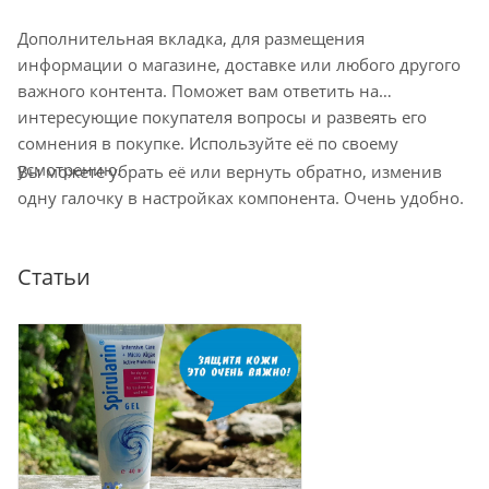
оформления заказа и зависит от города,
Дополнительная вкладка, для размещения
наличия на ближайшем складе.
информации о магазине, доставке или любого другого
Минимальный срок доставки – 1-2
важного контента. Поможет вам ответить на
рабочих дня. Срок ожидания заказа в
интересующие покупателя вопросы и развеять его
пункте самовывоза до 10 дней
сомнения в покупке. Используйте её по своему
Остались вопросы по доставке
усмотрению.
Вы можете убрать её или вернуть обратно, изменив
напишите нам?
одну галочку в настройках компонента. Очень удобно.
Статьи
Доставка курьером по Москве
Доставка курьером СДЭК по России
Доставка в отделение Почты России