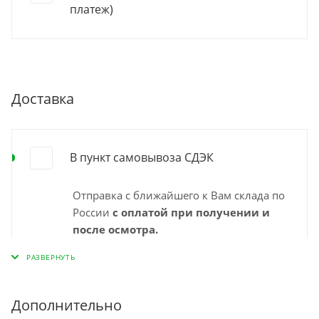
платеж)
Доставка
В пункт самовывоза СДЭК
Отправка с ближайшего к Вам склада по
России
с оплатой при получении и
после осмотра.
Выбирайте удобный для Вас пункт
самовывоза СДЭК и забирайте заказ
самостоятельно в удобное время. Срок
доставки в пункт выдачи указан
Дополнительно
"ориентировочно" на странице