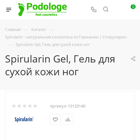
0
—
—
Главная
Каталог
Spirularin - натуральная косметика из Германии | Спируларин
—
Spirularin Gel, Гель для сухой кожи ног
Spirularin Gel, Гель для
сухой кожи ног
Артикул:
10120140