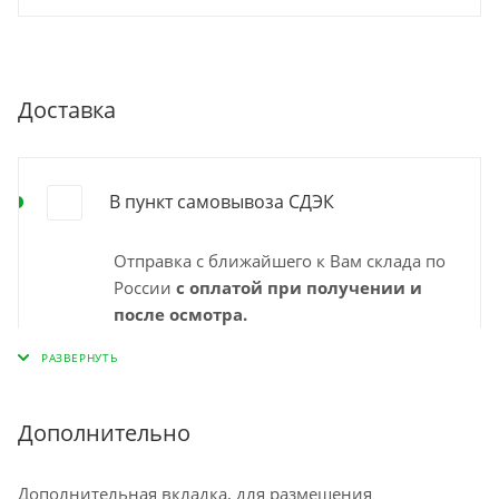
Доставка
В пункт самовывоза СДЭК
Отправка с ближайшего к Вам склада по
России
с оплатой при получении и
после осмотра.
Выбирайте удобный для Вас пункт
самовывоза СДЭК и забирайте заказ
самостоятельно в удобное время. Срок
доставки в пункт выдачи указан
Дополнительно
"ориентировочно" на странице
оформления заказа и зависит от города,
Дополнительная вкладка, для размещения