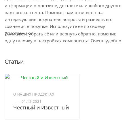
наличия на ближайшем складе.
информации о магазине, доставке или любого другого
Минимальный срок доставки – 1-2
важного контента. Поможет вам ответить на
рабочих дня. Срок ожидания заказа в
интересующие покупателя вопросы и развеять его
пункте самовывоза до 10 дней
сомнения в покупке. Используйте её по своему
Остались вопросы по доставке
усмотрению.
Вы можете убрать её или вернуть обратно, изменив
напишите нам?
одну галочку в настройках компонента. Очень удобно.
Статьи
Доставка курьером по Москве
Доставка курьером СДЭК по России
О НАШИХ ПРОДУКТАХ
—
01.12.2021
Честный и Известный
Доставка в отделение Почты России