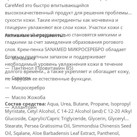
CareMed это быстро впитывающийся
высококачественный продукт для решения проблемы
сухости кожи. Такие ингредиенты как мочевина и
глицерин увлажняют все слои кожи. Участки кожи с
повышенной ороговелостью становятся мягкими и
Активные ингредиенты:
гладкими за счет замедления образования рогового
слоя. Крем-пенка SANAMED МИКРОСЕРЕБРО обладает
богатым приятным запахом и поддерживает
Мочевина
необходимый уровень увлажнения кожи в течение
Пантенол (Провитамин B5)
долгого времени., а также укрепляет и обогащает кожу,
Сквален
не нарушая ее естественные функции.
Микросеребро
Масло Жожоба
Состав средства:
Aqua, Urea, Butane, Propane, Isopropyl
Аллантоин
Myristate, Cetyl Alcohol, C 14-22 Alcohol (and) C 12-20 Alkyl
Glucoside, Caprylic/Capric Triglyceride, Glycerin, Glyceryl
Stearate, Persea Gratissima Oil, Simmondsia Chinensis Seed
Oil, Sqalane, Aloe Barbadensis Leaf Extract, Panthenol,