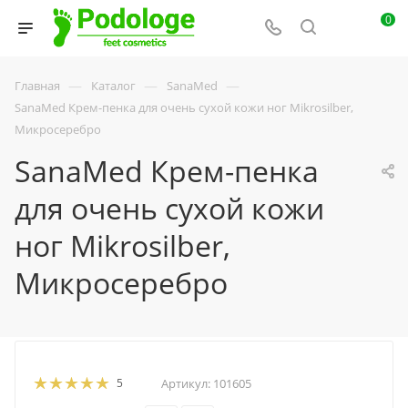
0
—
—
—
Главная
Каталог
SanaMed
SanaMed Крем-пенка для очень сухой кожи ног Mikrosilber,
Микросеребро
SanaMed Крем-пенка
для очень сухой кожи
ног Mikrosilber,
Микросеребро
5
Артикул:
101605