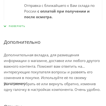
Отправка с ближайшего к Вам склада по
России
с оплатой при получении и
после осмотра.
Выбирайте удобный для Вас пункт
самовывоза СДЭК и забирайте заказ
самостоятельно в удобное время. Срок
доставки в пункт выдачи указан
Дополнительно
"ориентировочно" на странице
оформления заказа и зависит от города,
Дополнительная вкладка, для размещения
наличия на ближайшем складе.
информации о магазине, доставке или любого другого
Минимальный срок доставки – 1-2
важного контента. Поможет вам ответить на
рабочих дня. Срок ожидания заказа в
интересующие покупателя вопросы и развеять его
пункте самовывоза до 10 дней
сомнения в покупке. Используйте её по своему
Остались вопросы по доставке
усмотрению.
Вы можете убрать её или вернуть обратно, изменив
напишите нам?
одну галочку в настройках компонента. Очень удобно.