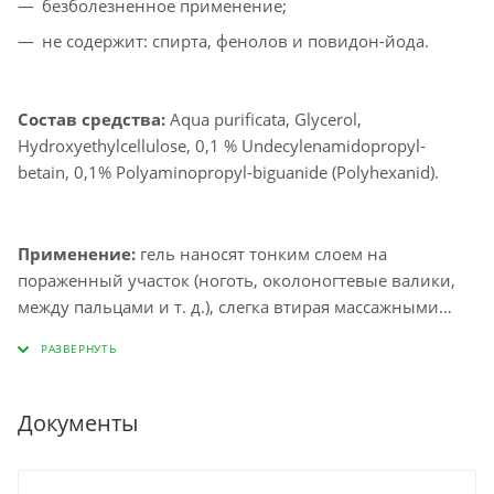
безболезненное применение;
не содержит: спирта, фенолов и повидон-йода.
Состав средства:
Aqua purificata, Glycerol,
Hydroxyethylcellulose, 0,1 % Undecylenamidopropyl-
betain, 0,1% Polyaminopropyl-biguanide (Polyhexanid).
Применение:
гель наносят тонким слоем на
пораженный участок (ноготь, околоногтевые валики,
между пальцами и т. д.), слегка втирая массажными
движениями. Тонкая пленка, которая образуется, будет
предотвращать размножение патогенных бактерий и
имеет заживляющее действие. Применяют на чистую
сухую кожу утром и вечером. Благодаря удобному
Документы
аппликатору нанесение геля точно и легко дозируется.