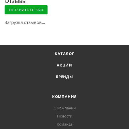
Отзывы
Доставка курьером по Москве
ОСТАВИТЬ ОТЗЫВ
Загрузка отзывов...
Доставка курьером СДЭК по России
Доставка в отделение Почты России
КАТАЛОГ
АКЦИИ
БРЕНДЫ
КОМПАНИЯ
О компании
Новости
Команда