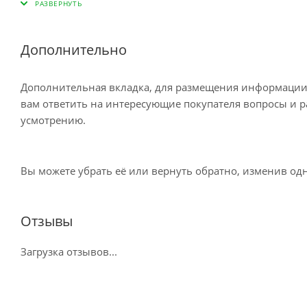
пункте самовывоза до 10 дней Остались во
Дополнительно
Доставка курьером по Москве
Дополнительная вкладка, для размещения информации о
вам ответить на интересующие покупателя вопросы и ра
усмотрению.
Доставка курьером СДЭК по России
Вы можете убрать её или вернуть обратно, изменив одн
Доставка в отделение Почты России
Отзывы
Загрузка отзывов...