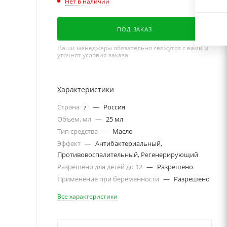
Нет в наличии
ПОД ЗАКАЗ
Наши менеджеры обязательно свяжутся с вами и
уточнят условия заказа
Характеристики
Страна
—
Россия
?
Объем, мл
—
25 мл
Тип средства
—
Масло
Эффект
—
Антибактериальный,
Противовоспалительный, Регенерирующий
Разрешено для детей до 12
—
Разрешено
Применение при беременности
—
Разрешено
Все характеристики