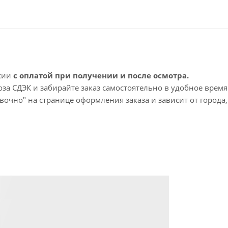
ссии
с оплатой при получении и после осмотра.
а СДЭК и забирайте заказ самостоятельно в удобное время
вочно" на странице оформления заказа и зависит от города,
 срок доставки – 1-2 рабочих дня. Срок ожидания заказа 
просы по доставке напишите нам?