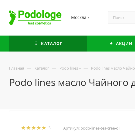
Москва
КАТАЛОГ
АКЦИИ
—
—
—
Главная
Каталог
Podo lines
Podo lines масло Чайно
Podo lines масло Чайного д
3
Артикул:
podo-lines-tea-tree-oil