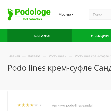
Москва
КАТАЛОГ
АКЦИИ
—
—
—
Главная
Каталог
Podo lines
Podo lines крем-суфле 
Podo lines крем-суфле Санд
2
Артикул:
podo-lines-sandal