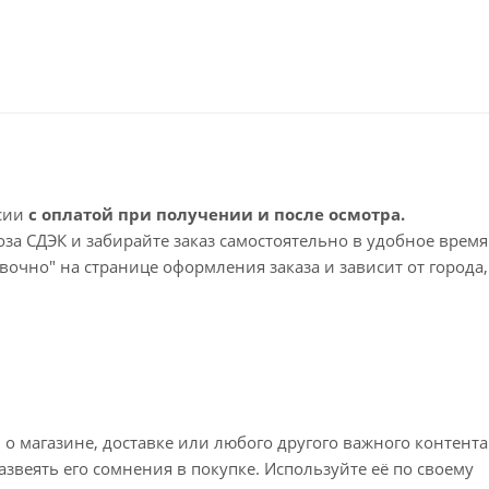
ссии
с оплатой при получении и после осмотра.
а СДЭК и забирайте заказ самостоятельно в удобное время
вочно" на странице оформления заказа и зависит от города,
 срок доставки – 1-2 рабочих дня. Срок ожидания заказа 
просы по доставке напишите нам?
 магазине, доставке или любого другого важного контента
звеять его сомнения в покупке. Используйте её по своему