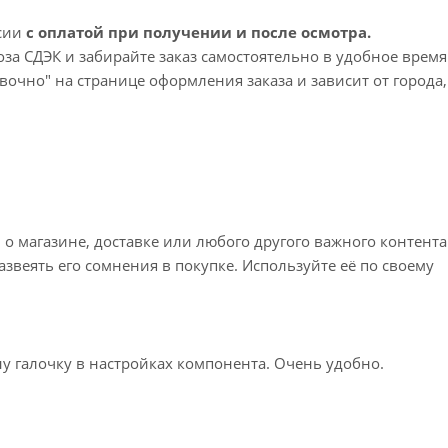
ссии
с оплатой при получении и после осмотра.
а СДЭК и забирайте заказ самостоятельно в удобное время
вочно" на странице оформления заказа и зависит от города,
 срок доставки – 1-2 рабочих дня. Срок ожидания заказа 
просы по доставке напишите нам?
 магазине, доставке или любого другого важного контента
звеять его сомнения в покупке. Используйте её по своему
у галочку в настройках компонента. Очень удобно.