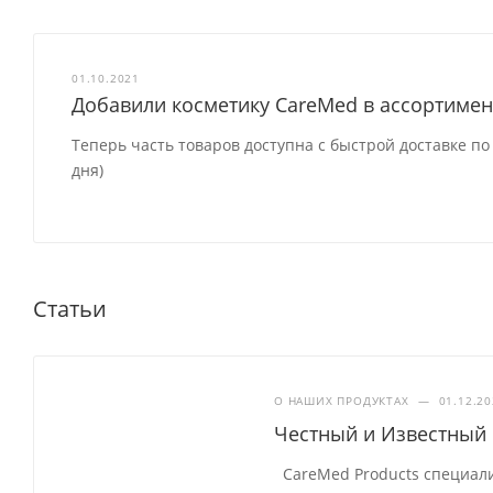
01.10.2021
Добавили косметику CareMed в ассортимен
Теперь часть товаров доступна с быстрой доставке по
дня)
Статьи
О НАШИХ ПРОДУКТАХ
—
01.12.2
Честный и Известный
CareMed Products специали