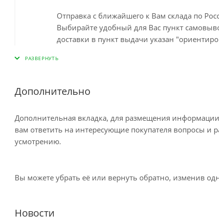
Отправка с ближайшего к Вам склада по Ро
Выбирайте удобный для Вас пункт самовывоз
доставки в пункт выдачи указан "ориентиро
наличия на ближайшем складе. Минимальный
пункте самовывоза до 10 дней Остались во
Дополнительно
Доставка курьером по Москве
Дополнительная вкладка, для размещения информации о
вам ответить на интересующие покупателя вопросы и ра
усмотрению.
Доставка курьером СДЭК по России
Вы можете убрать её или вернуть обратно, изменив одн
Доставка в отделение Почты России
Новости