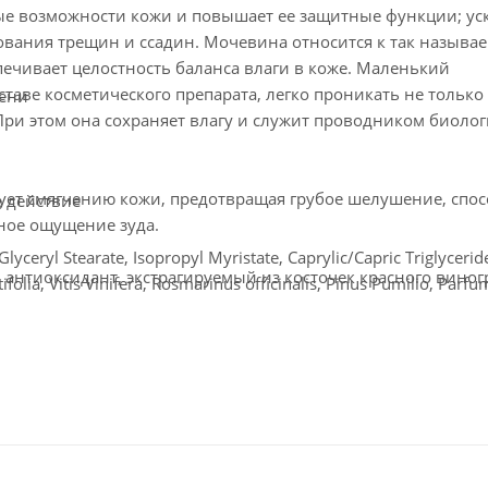
ые возможности кожи и повышает ее защитные функции; ус
ования трещин и ссадин. Мочевина относится к так называ
ечивает целостность баланса влаги в коже. Маленький
таве косметического препарата, легко проникать не только
лени
 При этом она сохраняет влагу и служит проводником биоло
вует смягчению кожи, предотвращая грубое шелушение, спос
 действие
ное ощущение зуда.
lyceryl Stearate, Isopropyl Myristate, Caprylic/Capric Triglyceride
й антиоксидант, экстрагируемый из косточек красного виног
lia, Vitis Vinifera, Rosmarinus officinalis, Pinus Pumilio, Parf
адает венолитическим и вазопротекторным действием. Реко
Propylparaben, Butylparaben, Isobutylparaben, Limonene, Couma
асширения. Рекомендовать очень при спортивных действиях
егкими массирующими движениями, дайте впитаться. Проце