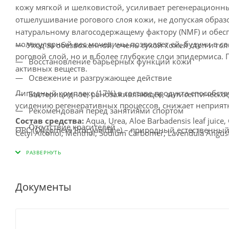
кожу мягкой и шелковистой, усиливает регенерационн
отшелушивание рогового слоя кожи, не допуская образ
натуральному влагосодержащему фактору (NMF) и обесп
молекулярный вес мочевины позволяет ей, будучи в сос
Уход за обезвоженной, очень сухой кожей стоп и го
роговой слой, но и в более глубокие слои эпидермиса.
Восстановление барьерных функций кожи
активных веществ.
Освежение и разгружающее действие
Липидный комплекс (17%) в составе продукта способст
Бактерицидное, ранозаживляющее, антисептическое
усилению регенеративных процессов, снижает неприят
Рекомендован перед занятиями спортом
Состав средства:
Aqua, Urea, Aloe Barbadensis leaf juice, G
Отсутствие красителей
OPC (Oligomere Procyanidine) – природный естественны
Cetyl Alcohol, Menthol, Sodium Carbomer, Lavendula Angustifo
бережно заботится о сосудах нижних конечностей, обл
Hydroxide, Phenoxyethanol, Methylparaben, Ethylparaben, 
при наличии, тяжести в ногах, в случае варикозного р
Benzyl Salicylate, Geraniol
Назначение
Применение:
Нанесите крем на сухую, чистую кожу л
Документы
можно повторять ежедневно.