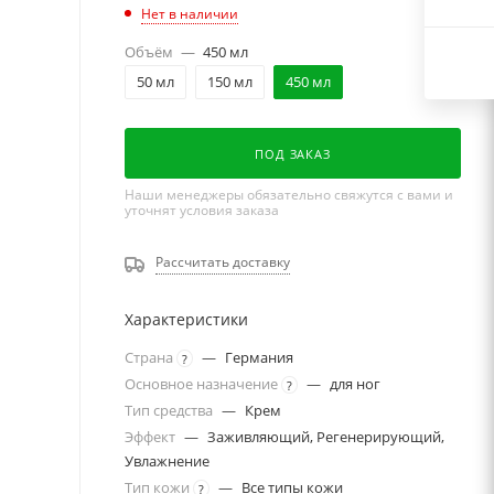
Нет в наличии
Объём
—
450 мл
50 мл
150 мл
450 мл
ПОД ЗАКАЗ
Наши менеджеры обязательно свяжутся с вами и
уточнят условия заказа
Рассчитать доставку
Характеристики
Страна
—
Германия
?
Основное назначение
—
для ног
?
Тип средства
—
Крем
Эффект
—
Заживляющий, Регенерирующий,
Увлажнение
Тип кожи
—
Все типы кожи
?