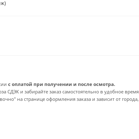
еж)
ссии
с оплатой при получении и после осмотра.
а СДЭК и забирайте заказ самостоятельно в удобное время
вочно" на странице оформления заказа и зависит от города,
 срок доставки – 1-2 рабочих дня. Срок ожидания заказа 
просы по доставке напишите нам?