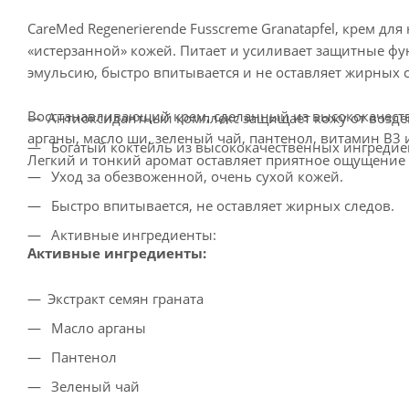
CareMed Regenerierende Fusscreme Granatapfel, крем для
«истерзанной» кожей. Питает и усиливает защитные фу
эмульсию, быстро впитывается и не оставляет жирных 
Восстанавливающий крем, сделанный из высококачестве
Антиоксидантный комплекс защищает кожу от возде
арганы, масло ши, зеленый чай, пантенол, витамин B3 
Богатый коктейль из высококачественных ингредие
Легкий и тонкий аромат оставляет приятное ощущение
Уход за обезвоженной, очень сухой кожей.
Быстро впитывается, не оставляет жирных следов.
Активные ингредиенты:
Активные ингредиенты:
Экстракт семян граната
Масло арганы
Пантенол
Зеленый чай