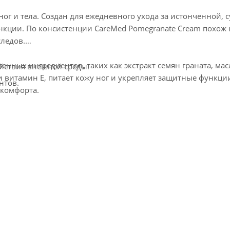
 ног и тела. Создан для ежедневного ухода за истонченной, с
нкции. По консистенции CareMed Pomegranate Cream похож 
следов.
нных ингредиентов, таких как экстракт семян граната, мас
йствия внешней среды.
и витамин E, питает кожу ног и укрепляет защитные функци
нтов.
 комфорта.