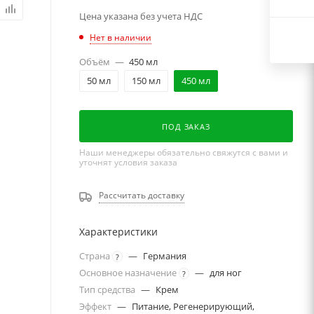
Цена указана без учета НДС
Нет в наличии
Объём
—
450 мл
50 мл
150 мл
450 мл
ПОД ЗАКАЗ
Наши менеджеры обязательно свяжутся с вами и
уточнят условия заказа
Рассчитать доставку
Характеристики
Страна
—
Германия
?
Основное назначение
—
для ног
?
Тип средства
—
Крем
Эффект
—
Питание, Регенерирующий,