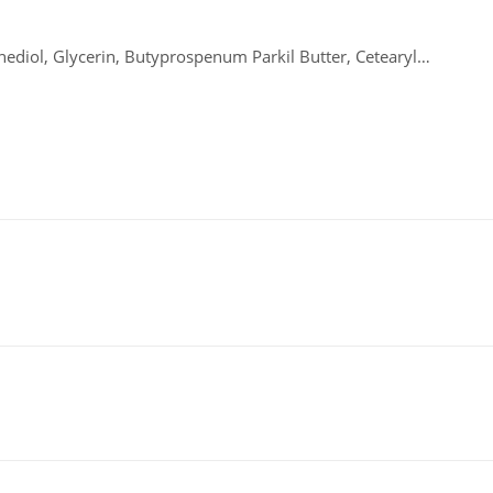
ediol, Glycerin, Butyprospenum Parkil Butter, Cetearyl
unica Granatum Seed Extract,Camellia Sinensis Leaf Extract, Argan
 Tocopheryl Acetate,Niacinamide, Disodium EDTA, Propylene,Glyco
yethanol, CI 16255
егкими массирующими движениями, дайте впитаться. Проце