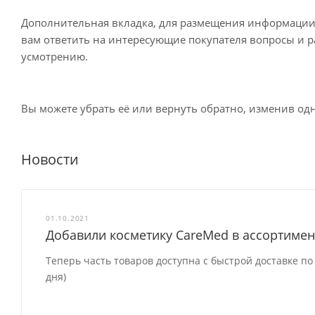
Доставка курьером по Москве
Дополнительная вкладка, для размещения информации о
вам ответить на интересующие покупателя вопросы и ра
усмотрению.
Доставка курьером СДЭК по России
Вы можете убрать её или вернуть обратно, изменив одн
Доставка в отделение Почты России
Новости
01.10.2021
Добавили косметику CareMed в ассортимен
Теперь часть товаров доступна с быстрой доставке по
дня)