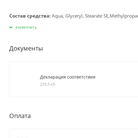
Состав средства:
Aqua, Glyceryl, Stearate SE,Methylpropan
Alcohol,Caprylic/Capric Triglyceride, Isopropyl Myristate, P
Kernel Oil, Rosmarinus Officinalis Leaf Extract, Panthenol,
Carbomer, Ethylhexylglycerin,Dimethicone, Parfum, Phenox
Документы
Применение:
Нанесите крем на сухую, чистую кожу л
можно повторять ежедневно.
Декларация соответствия
225,5 кб
Оплата