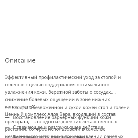
Описание
Эффективный профилактический уход за стопой и
голенью с целью поддержания оптимального
увлажнения кожи, бережной заботы о сосудах,
снижение болевых ощущений в зоне нижних
конечностей.
Уход за обезвоженной и сухой кожей стоп и голени
Ценный комплекс Алоэ Вера, входящий в состав
Восстановление барьерных функций кожи
препарата, ‒ это одно из древних лекарственных
Освежающее и разгружающее действие
растений, которое использовали в качестве
незаменимого источника при заживлении раневых
Бактерицидное, ранозаживляющее,