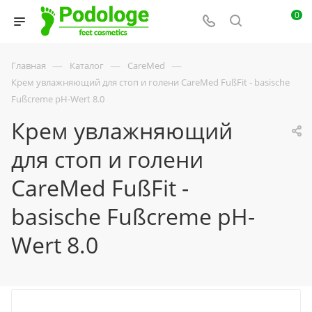
0
—
—
—
Главная
Каталог
CareMed
Крем увлажняющий для стоп и голени CareMed FußFit - basische
Fußcreme pH-Wert 8.0
Крем увлажняющий
для стоп и голени
CareMed FußFit -
basische Fußcreme pH-
Wert 8.0