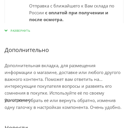
Отправка с ближайшего к Вам склада по
России
с оплатой при получении и
после осмотра.
Выбирайте удобный для Вас пункт
самовывоза СДЭК и забирайте заказ
самостоятельно в удобное время. Срок
доставки в пункт выдачи указан
Дополнительно
"ориентировочно" на странице
оформления заказа и зависит от города,
Дополнительная вкладка, для размещения
наличия на ближайшем складе.
информации о магазине, доставке или любого другого
Минимальный срок доставки – 1-2
важного контента. Поможет вам ответить на
рабочих дня. Срок ожидания заказа в
интересующие покупателя вопросы и развеять его
пункте самовывоза до 10 дней
сомнения в покупке. Используйте её по своему
Остались вопросы по доставке
усмотрению.
Вы можете убрать её или вернуть обратно, изменив
напишите нам?
одну галочку в настройках компонента. Очень удобно.
Новости