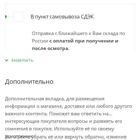
В пункт самовывоза СДЭК
Отправка с ближайшего к Вам склада по
России
с оплатой при получении и
после осмотра.
Выбирайте удобный для Вас пункт
самовывоза СДЭК и забирайте заказ
самостоятельно в удобное время. Срок
доставки в пункт выдачи указан
Дополнительно
"ориентировочно" на странице
оформления заказа и зависит от города,
Дополнительная вкладка, для размещения
наличия на ближайшем складе.
информации о магазине, доставке или любого другого
Минимальный срок доставки – 1-2
важного контента. Поможет вам ответить на
рабочих дня. Срок ожидания заказа в
интересующие покупателя вопросы и развеять его
пункте самовывоза до 10 дней
сомнения в покупке. Используйте её по своему
Остались вопросы по доставке
усмотрению.
Вы можете убрать её или вернуть обратно, изменив
напишите нам?