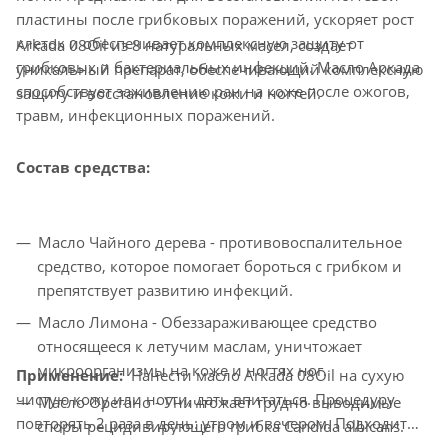
пластины после грибковых поражений, ускоряет рост
клеток и обеспечивает комплексную защиту от
Arkada 08Oil из 8 натуральных масел, создает
грибковых и бактериальных инфекций. Масло Аркада
уникальный препарат, обеспечивающий комплексную
способствует заживлению ран на коже после ожогов,
защиту и восстановление кожи и ногтей.
травм, инфекционных поражений.
Состав средства:
Масло Чайного дерева - противовоспалительное
средство, которое помогает бороться с грибком и
препятствует развитию инфекций.
Масло Лимона - Обеззараживающее средство
относящееся к летучим маслам, уничтожает
микроорганизмы на коже и ногтях ног.
Применение:
Нанести масло Arkada 08Oil на сухую
чистую кожу или ногти, дать впитаться. Процедуру
Масло Орегано - Уничтожает трудно выводимые
повторять 2 раза в день: утром и вечером. Подходит
споры рецидивирующего грибка Candida albicans.
для ежедневного использования.