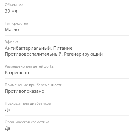
Масло Перечной Мяты - Применение масла для
Объем, мл
жирной кожи обеспечивает сужение пор, регулирует
30 мл
работу сальных желез. Лучше всего подходит
именно для жирной кожи, устраняя воспаление,
Тип средства
Масло
угревую сыпь, бактериальные дерматиты. Мята
способствует быстрому снятию раздражения кожи.
Эффект
Главное направление использования мятного масла
Антибактериальный, Питание,
— улучшение защитных функций кожи, в частности,
Противовоспалительный, Регенерирующий
при воздействии экстремальных температур.
Благодаря охлаждающим свойствам и улучшению
Разрешено для детей до 12
Разрешено
кровообращения масло мяты способствует
выравниванию цвета кожи.
Применение при беременности
Противопоказано
Подходит для диабетиков
Да
Органическая косметика
Да