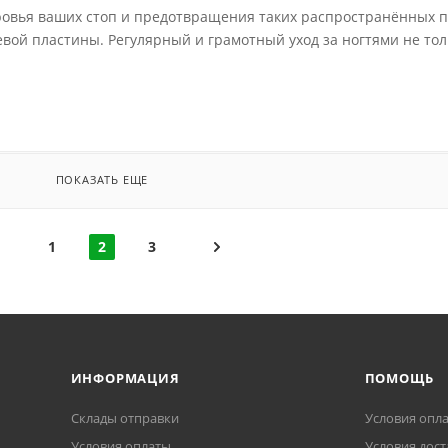
оровья ваших стоп и предотвращения таких распространённых п
евой пластины. Регулярный и грамотный уход за ногтями не то
ПОКАЗАТЬ ЕЩЕ
1
2
3
ИНФОРМАЦИЯ
ПОМОЩЬ
Склады отправки
Условия опл
Условия оплаты
Условия дост