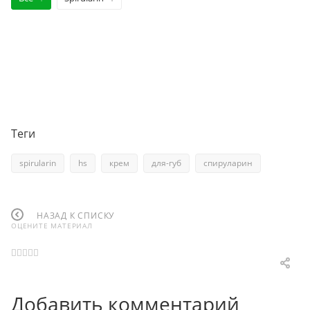
Теги
spirularin
hs
крем
для-губ
спируларин
НАЗАД К СПИСКУ
ОЦЕНИТЕ МАТЕРИАЛ
Добавить комментарий