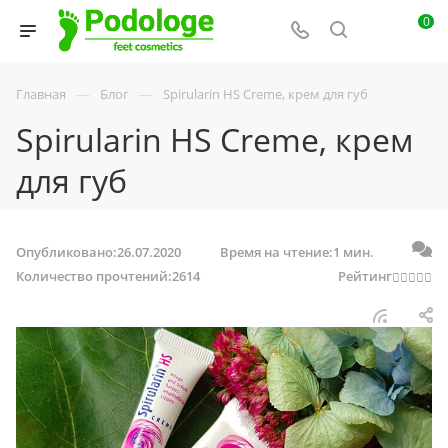
0
—
—
Главная
Блог
Spirularin HS Creme, крем для губ
Spirularin HS Creme, крем
для губ
Опубликовано:
26.07.2020
Время на чтение:
1 мин.
Количество прочтений:
2614
Рейтинг