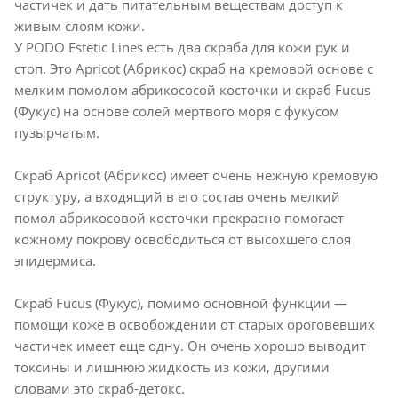
частичек и дать питательным веществам доступ к
живым слоям кожи.
У PODO Estetic Lines есть два скраба для кожи рук и
стоп. Это Apricot (Абрикос) скраб на кремовой основе с
мелким помолом абрикососой косточки и скраб Fucus
(Фукус) на основе солей мертвого моря с фукусом
пузырчатым.
Скраб Apricot (Абрикос) имеет очень нежную кремовую
структуру, а входящий в его состав очень мелкий
помол абрикосовой косточки прекрасно помогает
кожному покрову освободиться от высохшего слоя
эпидермиса.
Скраб Fucus (Фукус), помимо основной функции —
помощи коже в освобождении от старых ороговевших
частичек имеет еще одну. Он очень хорошо выводит
токсины и лишнюю жидкость из кожи, другими
словами это скраб-детокс.