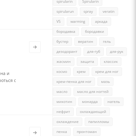
spirularin
Spirularin
spirularun
spray
veratin
VS
warming
аркада
бородавка
бородавки
бустер
вератин
гель
дезодорант
для-губ
для-рук
жасмин
защита
классик
космо
крем
крем для ног
ина и
роться с
крем-пенка для ног
мазь
масло
масло для ногтей
микотин
монарда
нагель
нефрит
охлаждающий
охлаждение
папилломы
пенка
пронтоман