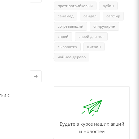
противогрибковый
рубин
санамед
сандал
сапфир
согревающий
спируларин
спрей
спрей для ног
сыворотка
цитрин
чайное-дерево
тки с
Будьте в курсе наших акций
и новостей