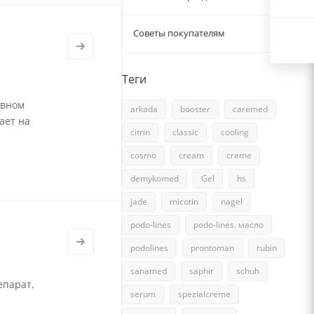
Советы покупателям
15
Теги
евном
arkada
booster
caremed
ает на
citrin
classic
cooling
cosmo
cream
creme
demykomed
Gel
hs
jade
micotin
nagel
podo-lines
podo-lines. масло
podolines
prontoman
rubin
sanamed
saphir
schuh
епарат,
serum
spezialcreme