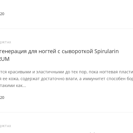
020
ДУКТАХ
генерация для ногтей с сывороткой Spirularin
RUM
тся красивыми и эластичными до тех пор, пока ногтевая пласт
ее кожа, содержат достаточно влаги, а иммунитет способен бо
такими как...
020
ДУКТАХ