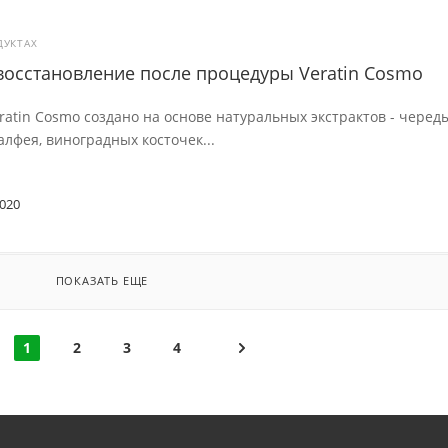
ДУКТАХ
восстановление после процедуры Veratin Cosmo
ratin Cosmo создано на основе натуральных экстрактов - череды
лфея, виноградных косточек...
2020
ПОКАЗАТЬ ЕЩЕ
1
2
3
4