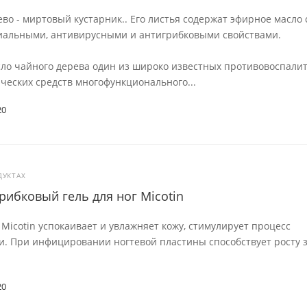
во - миртовый кустарник.. Его листья содержат эфирное масло 
иальными, антивирусными и антигрибковыми свойствами.
сло чайного дерева один из широко известных противовоспали
ческих средств многофункционального...
20
ДУКТАХ
рибковый гель для ног Micotin
n Micotin успокаивает и увлажняет кожу, стимулирует процесс
и. При инфицировании ногтевой пластины способствует росту 
20