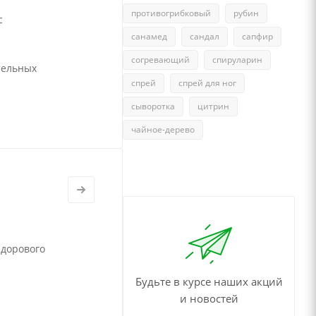
противогрибковый
рубин
с
санамед
сандал
сапфир
согревающий
спируларин
тельных
спрей
спрей для ног
сыворотка
цитрин
чайное-дерево
здорового
Будьте в курсе наших акций
и новостей