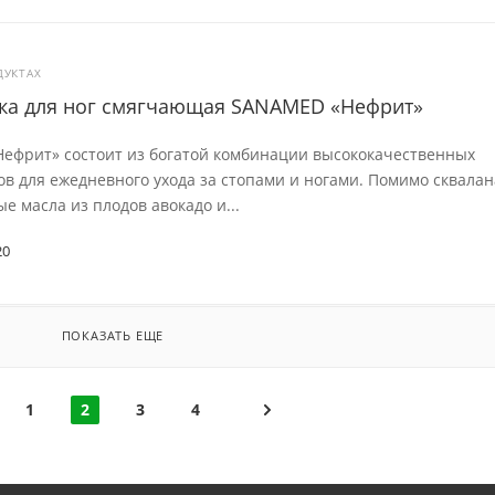
ДУКТАХ
ка для ног смягчающая SANAMED «Нефрит»
ефрит» состоит из богатой комбинации высококачественных
в для ежедневного ухода за стопами и ногами. Помимо сквалан
е масла из плодов авокадо и...
20
ПОКАЗАТЬ ЕЩЕ
1
2
3
4