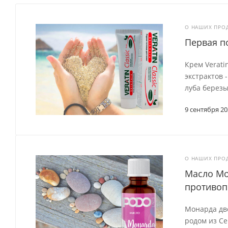
О НАШИХ ПРО
Первая по
Крем Verati
экстрактов 
луба березы
9 сентября 20
О НАШИХ ПРО
Масло Мо
противоп
Монарда дво
родом из С