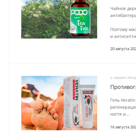
Чайное дере
антибактер
Поэтому ма
и антисепти
20 августа 20
О НАШИХ ПРО
Противог
Гель Verati
регенераци
ногтя и...
16 августа 20