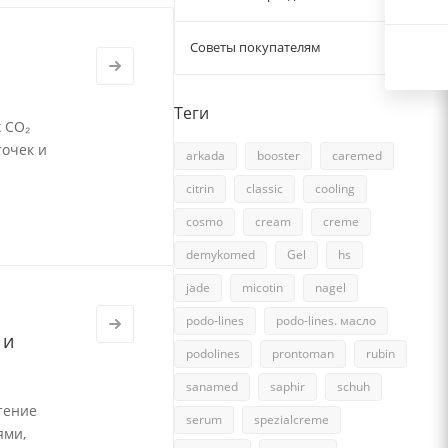
Советы покупателям
15
Теги
 СО₂
точек и
arkada
booster
caremed
citrin
classic
cooling
cosmo
cream
creme
demykomed
Gel
hs
jade
micotin
nagel
podo-lines
podo-lines. масло
 и
podolines
prontoman
rubin
sanamed
saphir
schuh
тение
serum
spezialcreme
ями,