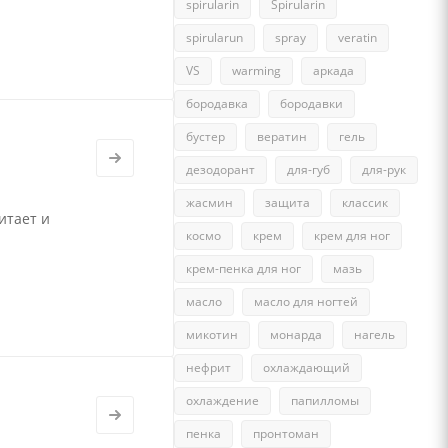
spirularin
Spirularin
spirularun
spray
veratin
VS
warming
аркада
бородавка
бородавки
бустер
вератин
гель
дезодорант
для-губ
для-рук
жасмин
защита
классик
итает и
космо
крем
крем для ног
крем-пенка для ног
мазь
масло
масло для ногтей
микотин
монарда
нагель
нефрит
охлаждающий
охлаждение
папилломы
пенка
пронтоман