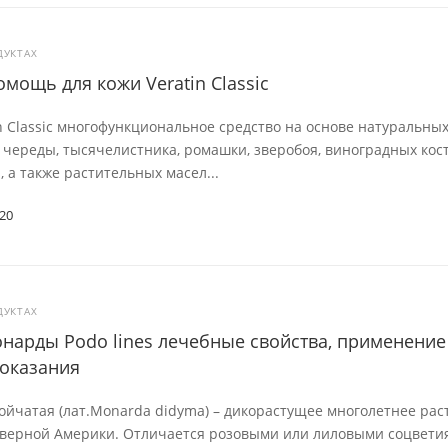
ДУКТАХ
мощь для кожи Veratin Classic
n Classic многофункциональное средство на основе натуральных
- череды, тысячелистника, ромашки, зверобоя, виноградных кос
, а также растительных масел...
20
ДУКТАХ
нарды Podo lines лечебные свойства, применение
оказания
йчатая (лат.Monarda didyma) – дикорастущее многолетнее рас
еверной Америки. Отличается розовыми или лиловыми соцвети