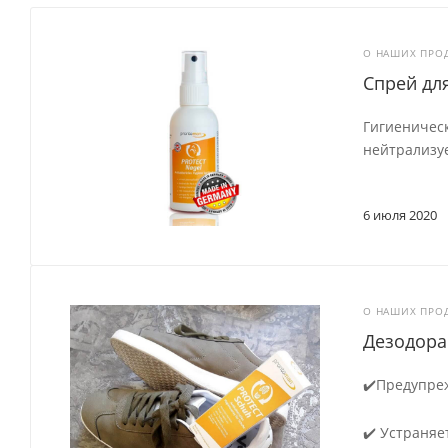
О НАШИХ ПРО
Спрей дл
Гигиеничес
нейтрализу
6 июля 2020
О НАШИХ ПРО
Дезодоран
✔️Предупре
✔️ Устраняе