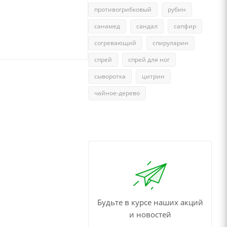
противогрибковый
рубин
санамед
сандал
сапфир
согревающий
спируларин
спрей
спрей для ног
сыворотка
цитрин
чайное-дерево
Будьте в курсе наших акций
и новостей