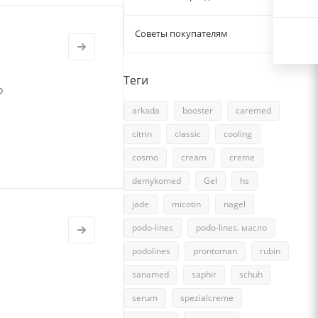
Советы покупателям
15
Теги
о
arkada
booster
caremed
citrin
classic
cooling
cosmo
cream
creme
demykomed
Gel
hs
jade
micotin
nagel
podo-lines
podo-lines. масло
podolines
prontoman
rubin
sanamed
saphir
schuh
serum
spezialcreme